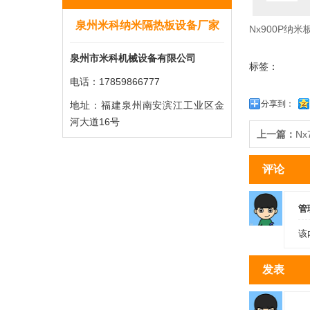
泉州米科纳米隔热板设备厂家
Nx900P纳
泉州市米科机械设备有限公司
标签：
电话：17859866777
分享到：
地址：福建泉州南安滨江工业区金
河大道16号
上一篇：
N
评论
管
该
发表