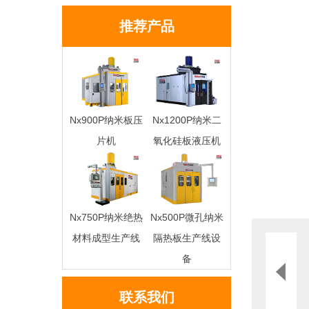
推荐产品
Nx900P纳米板压
Nx1200P纳米二
片机
氧化硅板液压机
Nx750P纳米绝热
Nx500P微孔纳米
材料成型生产线
隔热板生产线设
备
联系我们