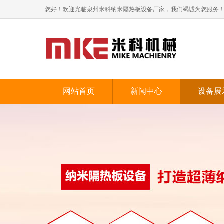
您好！欢迎光临泉州米科纳米隔热板设备厂家，我们竭诚为您服务
网站首页
新闻中心
设备展