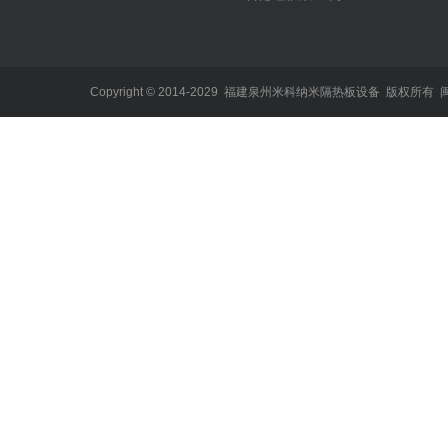
Copyright © 2014-2029 福建泉州米科纳米隔热板设备 版权所有
闽