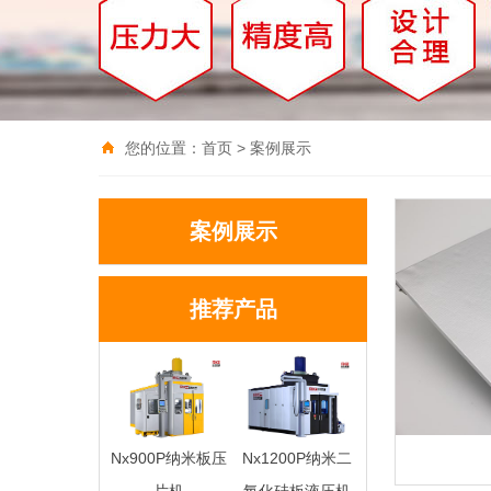
您的位置：
首页
>
案例展示
案例展示
推荐产品
Nx900P纳米板压
Nx1200P纳米二