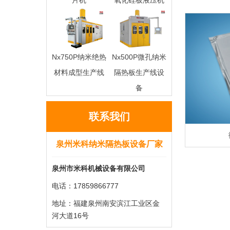
片机
氧化硅板液压机
Nx750P纳米绝热
Nx500P微孔纳米
材料成型生产线
隔热板生产线设
备
联系我们
泉州米科纳米隔热板设备厂家
泉州市米科机械设备有限公司
电话：17859866777
地址：福建泉州南安滨江工业区金
河大道16号