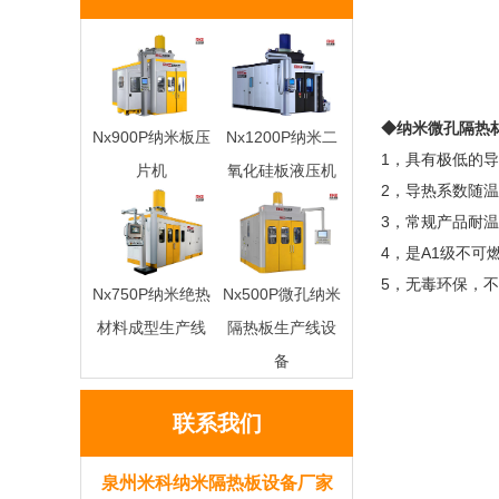
◆纳米微孔隔热
Nx900P纳米板压
Nx1200P纳米二
1，具有极低的
片机
氧化硅板液压机
2，导热系数随
3，常规产品耐温
4，是A1级不
5，无毒环保，
Nx750P纳米绝热
Nx500P微孔纳米
材料成型生产线
隔热板生产线设
备
联系我们
泉州米科纳米隔热板设备厂家